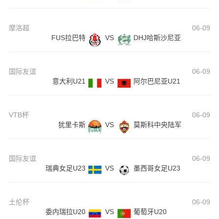
摩洛超
06-09
FUS拉巴特
VS
DHJ哈斯沙尼亚
国际友谊
06-09
意大利U21
VS
阿尔巴尼亚U21
VTB杯
06-09
犹里卡斯
VS
莫斯科中央陆军
国际友谊
06-09
瑞典女足U23
VS
墨西哥女足U23
土伦杯
06-09
委内瑞拉U20
VS
葡萄牙U20