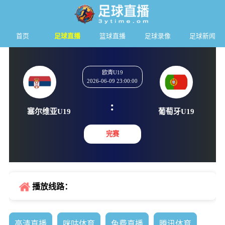
首页
足球直播
篮球直播
足球录像
足球新闻
欧青U19
2026-06-09 23:00:00
:
塞尔维亚U19
葡萄牙U
完赛
播放线路：
高清直播
咪咕体育
免费直播
腾讯体育