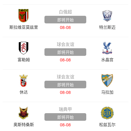
白俄超
即将开始
斯拉维亚莫兹里
特兰斯迈
08-08
球会友谊
即将开始
富勒姆
水晶宫
08-08
球会友谊
即将开始
休达
马拉加
08-08
瑞典甲
即将开始
奥斯特桑斯
松兹瓦尔
08-08